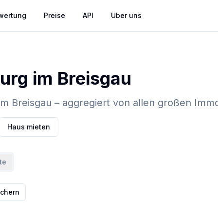
wertung
Preise
API
Über uns
urg im Breisgau
m Breisgau – aggregiert von allen großen Immo
Haus mieten
te
ichern