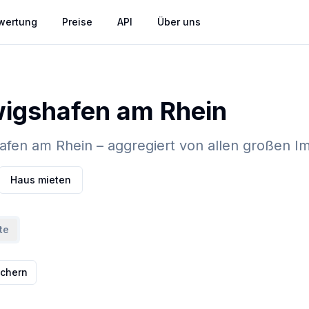
wertung
Preise
API
Über uns
igshafen am Rhein
fen am Rhein – aggregiert von allen großen Im
Haus mieten
te
ichern